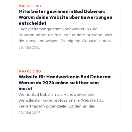
MARKETING
Mitarbeiter gewinnen in Bad Doberan:
Warum deine Website über Bewerbungen
entscheidet
Fachkräftemangel trifft Handwerker in Bad
Doberan härter als fast jede andere Branche. Was
die wenigsten wissen: Die eigene Website ist dabei
oft das größte Hindernis - oder die stärkste Waffe.
28. Mai 2026
MARKETING
Website für Handwerker in Bad Doberan:
Warum du 2026 online sichtbar sein
musst
Wer in Bad Doberan als Handwerker oder
Dienstleister keine professionelle Website hat,
verliert täglich potenzielle Kunden an die
Konkurrenz. Wir zeigen, warum das so ist - und
28. Mai 2026
was du jetzt tun kannst.