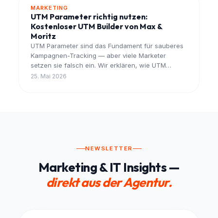
MARKETING
UTM Parameter richtig nutzen:
Kostenloser UTM Builder von Max &
Moritz
UTM Parameter sind das Fundament für sauberes
Kampagnen-Tracking — aber viele Marketer
setzen sie falsch ein. Wir erklären, wie UTM
Parameter funktionieren, worauf es ankommt, und
25. Mai 2026
warum wir dafür einen eigenen kostenlosen
Builder gebaut haben.
NEWSLETTER
Marketing & IT Insights —
direkt aus der Agentur.