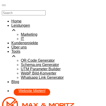
Home
Leistungen
Marketing
IT
Kundenprojekte
Über uns
Tools
QR-Code Generator
Schema.org Generator
UTM Parameter Builder
WebP Bild-Konverter
Whatsapp Link Generator
Blog
Website Mieten!
Skip
to